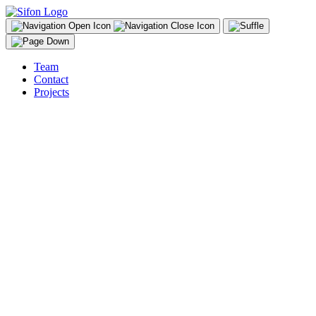
Team
Contact
Projects
DE
Wir entwickelten das Logo für L’Horee wie auch die Albumcovers
und die Livevisuals für den Audiovisuellen Auftritt von L’HORÉE
im Theater Nebia.
L’HORÉE sind die Sängerin Fanny Anderegg sowie der Pianist,
Keyboarder und Soundtüftler Vincent Membrez. Die beiden
Musiker erschaffen mit ihrem Duo L’Horée eine Art Elektro-
Chanson. Fanny Anderegg singt ihre französischen Texte mit
warmer Stimme über ein Beet aus synthetischen Klängen,