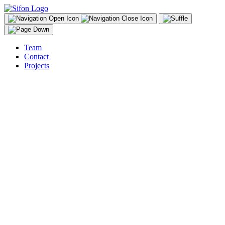
Team
Contact
Projects
DE
Das Fotomuseum Winterthur ist führend in der Präsentation und
Diskussion der Fotografie und visuellen Kultur. Die Institution zeigt
Arbeiten junger wie auch etablierter Fotograf_innen im Rahmen von
wechselnden Einzel- und thematischen Gruppenausstellungen.
Für das 25-Jahre Jubiläum des Fotomuseum Winterthur gestalteteten
und animierten wir einen einen Film in dem alle ausgestellten
KünstlerInnen seit der Eröffnung des Fotomuseums präsentiert
wurden.